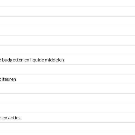
re budgetten en liquide middelen
biteuren
n en acties