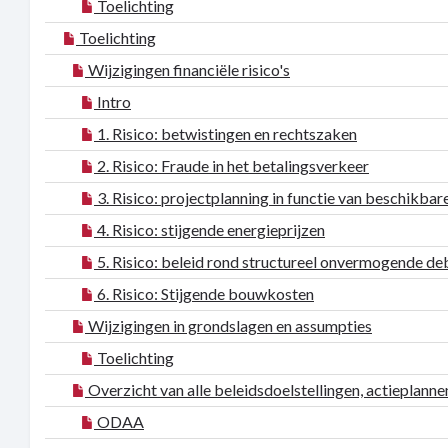
Toelichting
Toelichting
Wijzigingen financiële risico's
Intro
1. Risico: betwistingen en rechtszaken
2. Risico: Fraude in het betalingsverkeer
3. Risico: projectplanning in functie van beschikba
4. Risico: stijgende energieprijzen
5. Risico: beleid rond structureel onvermogende de
6. Risico: Stijgende bouwkosten
Wijzigingen in grondslagen en assumpties
Toelichting
Overzicht van alle beleidsdoelstellingen, actieplanne
ODAA