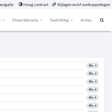
avigatie
Hoog contrast
Bijlagen en/of snelkoppelingen
s
Financiële nota
Toelichting
Acties
Blz. 1
Blz. 2
Blz. 3
Blz. 4
Blz. 5
Blz. 6