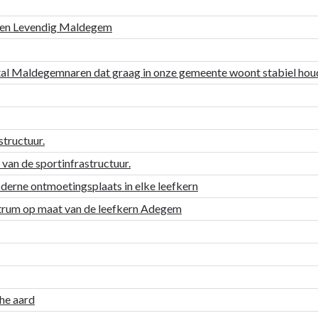
m en Levendig Maldegem
ntal Maldegemnaren dat graag in onze gemeente woont stabiel ho
tructuur.
an de sportinfrastructuur.
derne ontmoetingsplaats in elke leefkern
um op maat van de leefkern Adegem
he aard