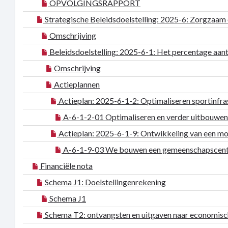
OPVOLGINGSRAPPORT
Strategische Beleidsdoelstelling: 2025-6: Zorgzaa
Omschrijving
Beleidsdoelstelling: 2025-6-1: Het percentage aa
Omschrijving
Actieplannen
Actieplan: 2025-6-1-2: Optimaliseren sportinfras
A-6-1-2-01 Optimaliseren en verder uitbouwen v
Actieplan: 2025-6-1-9: Ontwikkeling van een mo
A-6-1-9-03 We bouwen een gemeenschapscentr
Financiële nota
Schema J1: Doelstellingenrekening
Schema J1
Schema T2: ontvangsten en uitgaven naar economisc