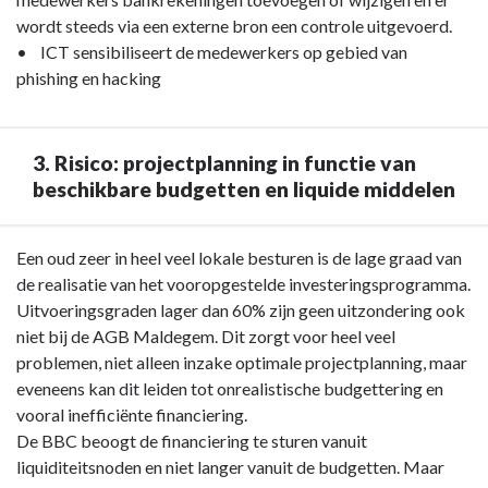
wordt steeds via een externe bron een controle uitgevoerd.
• ICT sensibiliseert de medewerkers op gebied van
phishing en hacking
3. Risico: projectplanning in functie van
beschikbare budgetten en liquide middelen
Terug
Een oud zeer in heel veel lokale besturen is de lage graad van
naar
de realisatie van het vooropgestelde investeringsprogramma.
navigatie
Uitvoeringsgraden lager dan 60% zijn geen uitzondering ook
-
niet bij de AGB Maldegem. Dit zorgt voor heel veel
Wijzigingen
problemen, niet alleen inzake optimale projectplanning, maar
financiële
eveneens kan dit leiden tot onrealistische budgettering en
risico's
vooral inefficiënte financiering.
-
De BBC beoogt de financiering te sturen vanuit
3.
liquiditeitsnoden en niet langer vanuit de budgetten. Maar