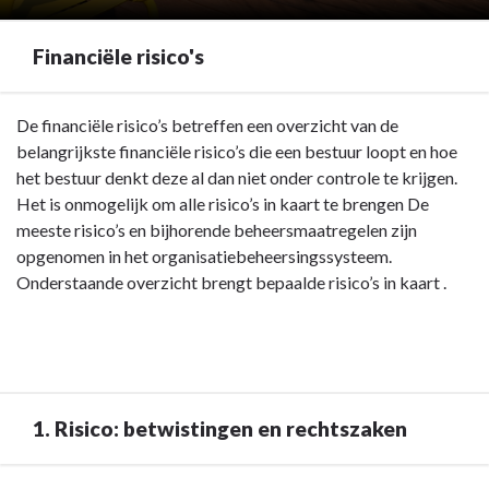
Financiële risico's
Terug
De financiële risico’s betreffen een overzicht van de
naar
belangrijkste financiële risico’s die een bestuur loopt en hoe
navigatie
het bestuur denkt deze al dan niet onder controle te krijgen.
-
Het is onmogelijk om alle risico’s in kaart te brengen De
Wijzigingen
meeste risico’s en bijhorende beheersmaatregelen zijn
financiële
opgenomen in het organisatiebeheersingssysteem.
risico's
Onderstaande overzicht brengt bepaalde risico’s in kaart .
-
Financiële
risico's
1. Risico: betwistingen en rechtszaken