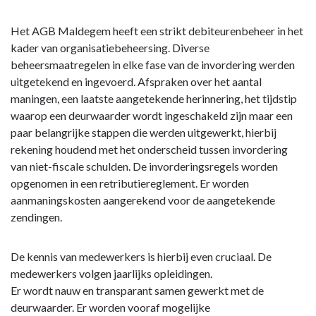
naar
navigatie
Het AGB Maldegem heeft een strikt debiteurenbeheer in het
-
kader van organisatiebeheersing. Diverse
Wijzigingen
beheersmaatregelen in elke fase van de invordering werden
financiële
uitgetekend en ingevoerd. Afspraken over het aantal
risico's
maningen, een laatste aangetekende herinnering, het tijdstip
-
waarop een deurwaarder wordt ingeschakeld zijn maar een
4.
paar belangrijke stappen die werden uitgewerkt, hierbij
Risico:
rekening houdend met het onderscheid tussen invordering
beleid
van niet-fiscale schulden. De invorderingsregels worden
rond
opgenomen in een retributiereglement. Er worden
structureel
aanmaningskosten aangerekend voor de aangetekende
onvermogende
zendingen.
debiteuren
De kennis van medewerkers is hierbij even cruciaal. De
medewerkers volgen jaarlijks opleidingen.
Er wordt nauw en transparant samen gewerkt met de
deurwaarder. Er worden vooraf mogelijke