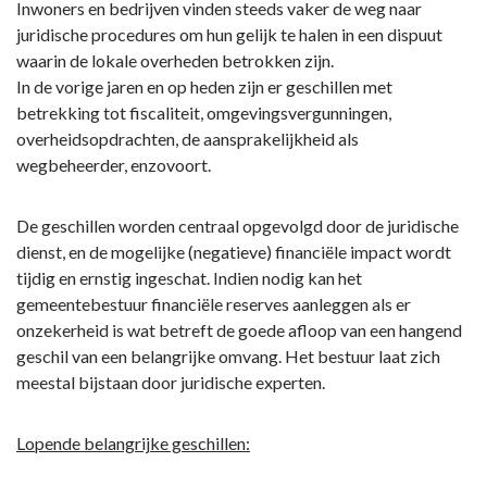
Terug
Inwoners en bedrijven vinden steeds vaker de weg naar
naar
juridische procedures om hun gelijk te halen in een dispuut
navigatie
waarin de lokale overheden betrokken zijn.
-
In de vorige jaren en op heden zijn er geschillen met
Wijzigingen
betrekking tot fiscaliteit, omgevingsvergunningen,
financiële
overheidsopdrachten, de aansprakelijkheid als
risico's
wegbeheerder, enzovoort.
-
1.
De geschillen worden centraal opgevolgd door de juridische
Risico:
dienst, en de mogelijke (negatieve) financiële impact wordt
betwistingen
tijdig en ernstig ingeschat. Indien nodig kan het
en
gemeentebestuur financiële reserves aanleggen als er
rechtszaken
onzekerheid is wat betreft de goede afloop van een hangend
geschil van een belangrijke omvang. Het bestuur laat zich
meestal bijstaan door juridische experten.
Lopende belangrijke geschillen: