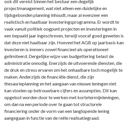
Risico:
ook dit vereist binnen het bestuur een degelijk
projectplanning
projectmanagement, wat niet alleen een duidelijke en
in
tijdsgebonden planning inhoudt, maar al evenzeer een
functie
realistisch en haalbaar investeringsprogramma. Er wordt te
van
vaak vanuit politiek oogpunt projecten en investeringen in
beschikbare
een bepaald jaar ingeschreven, terwijl vooraf goed geweten is
budgetten
dat deze niet haalbaar zijn. Hoeveel het AGB op jaarbasis kan
en
investeren is immers zowel financieel als operationeel
liquide
gelimiteerd. Dergelijke wijze van budgettering belast de
middelen
administratie onnodig. Enerzijds de uitvoerende diensten, die
de druk en stress ervaren om het onhaalbare toch mogelijk te
maken. Anderzijds de financiële dienst, die zijn
thesaurieplanning en het aangaan van nieuwe leningen niet
kan stoelen op betrouwbare cijfers en assumpties. Dit kan
opgelost worden door te werken met kortetermijnleningen,
om dan na een periode over te gaan tot structurele
financiering onder de vorm van een langlopende lening
aangegaan in functie van de reële realisatiegraad.