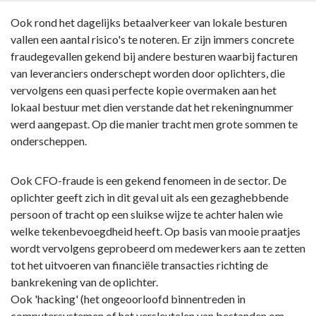
Terug
Ook rond het dagelijks betaalverkeer van lokale besturen
naar
vallen een aantal risico's te noteren. Er zijn immers concrete
navigatie
fraudegevallen gekend bij andere besturen waarbij facturen
-
van leveranciers onderschept worden door oplichters, die
Wijzigingen
vervolgens een quasi perfecte kopie overmaken aan het
financiële
lokaal bestuur met dien verstande dat het rekeningnummer
risico's
werd aangepast. Op die manier tracht men grote sommen te
-
onderscheppen.
2.
Risico:
Ook CFO-fraude is een gekend fenomeen in de sector. De
Fraude
oplichter geeft zich in dit geval uit als een gezaghebbende
in
persoon of tracht op een sluikse wijze te achter halen wie
betalingsverkeer
welke tekenbevoegdheid heeft. Op basis van mooie praatjes
wordt vervolgens geprobeerd om medewerkers aan te zetten
tot het uitvoeren van financiële transacties richting de
bankrekening van de oplichter.
Ook 'hacking' (het ongeoorloofd binnentreden in
computersystemen of het versleutelen van bestanden om