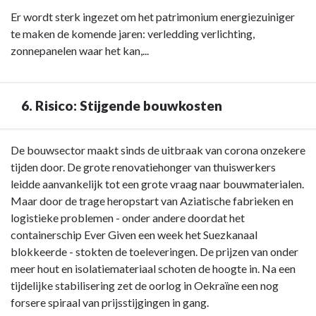
Er wordt sterk ingezet om het patrimonium energiezuiniger
te maken de komende jaren: verledding verlichting,
zonnepanelen waar het kan,...
6. Risico: Stijgende bouwkosten
Terug
De bouwsector maakt sinds de uitbraak van corona onzekere
naar
tijden door. De grote renovatiehonger van thuiswerkers
navigatie
leidde aanvankelijk tot een grote vraag naar bouwmaterialen.
-
Maar door de trage heropstart van Aziatische fabrieken en
Wijzigingen
logistieke problemen - onder andere doordat het
financiële
containerschip Ever Given een week het Suezkanaal
risico's
blokkeerde - stokten de toeleveringen. De prijzen van onder
-
meer hout en isolatiemateriaal schoten de hoogte in. Na een
6.
tijdelijke stabilisering zet de oorlog in Oekraïne een nog
Risico:
forsere spiraal van prijsstijgingen in gang.