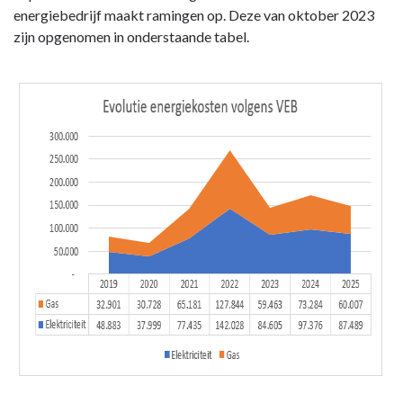
Wijzigingen
energiebedrijf maakt ramingen op. Deze van oktober 2023
financiële
zijn opgenomen in onderstaande tabel.
risico's
-
5.
Risico:
Stijgende
energieprijzen