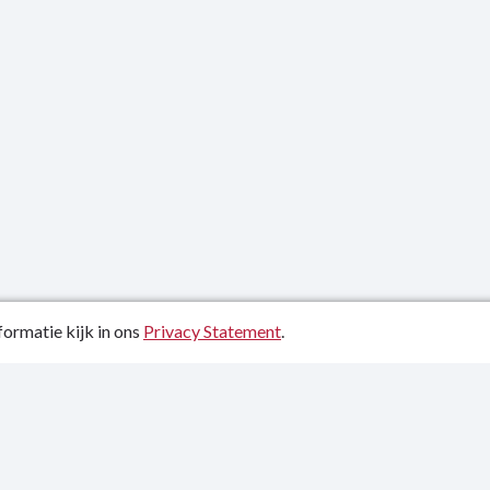
ormatie kijk in ons
Privacy Statement
.
atiedatum: 10-09-2024
ctgegevens
y Statement
p