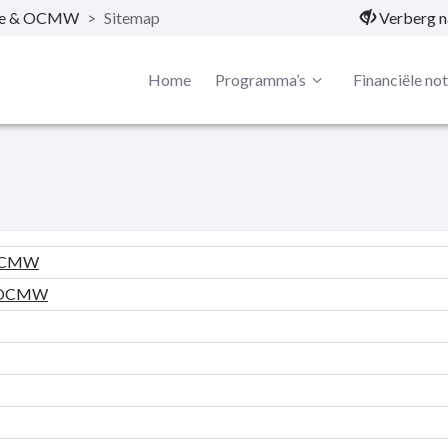
nte & OCMW
>
Sitemap
Verberg n
Home
Programma’s
Financiële no
 OCMW
& OCMW