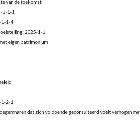
nte van de toekomst
25-1-1-1
5-1-1-4
doelstelling: 2025-1-1
met eigen patrimonium
eleid
5-1-2-1
ldegemnaren dat zich voldoende geconsulteerd voelt verhogen m