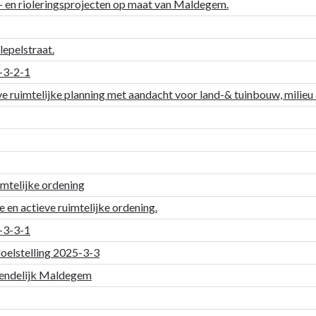
r- en rioleringsprojecten op maat van Maldegem.
epelstraat.
5-3-2-1
e ruimtelijke planning met aandacht voor land-& tuinbouw, milie
mtelijke ordening
n actieve ruimtelijke ordening.
5-3-3-1
doelstelling 2025-3-3
riendelijk Maldegem