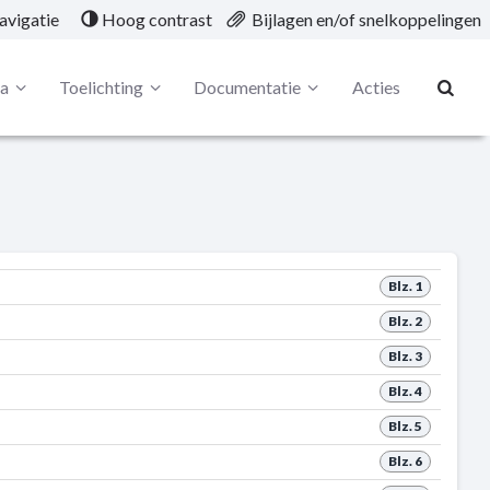
avigatie
Hoog contrast
Bijlagen en/of snelkoppelingen
ta
Toelichting
Documentatie
Acties
Blz. 1
Blz. 2
Blz. 3
Blz. 4
Blz. 5
Blz. 6