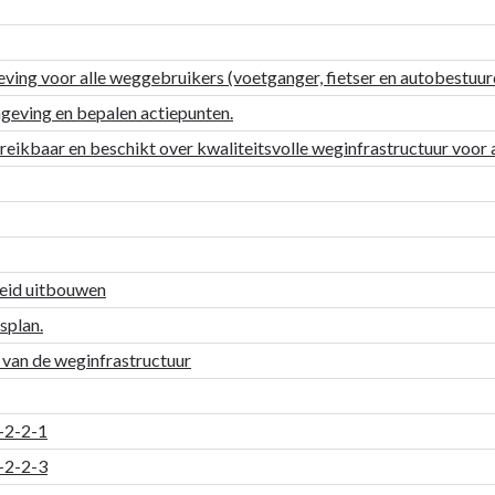
eving voor alle weggebruikers (voetganger, fietser en autobestuur
geving en bepalen actiepunten.
reikbaar en beschikt over kwaliteitsvolle weginfrastructuur voor
leid uitbouwen
splan.
t van de weginfrastructuur
5-2-2-1
5-2-2-3