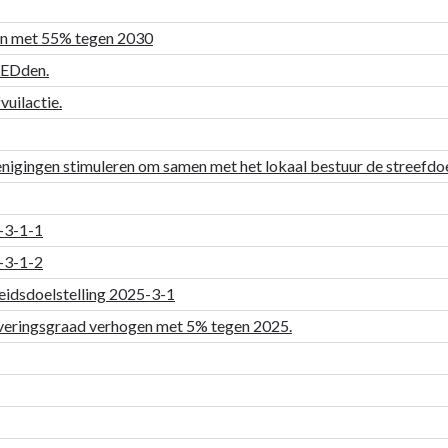
en met 55% tegen 2030
LEDden.
uilactie.
nigingen stimuleren om samen met het lokaal bestuur de streefdoel
5-3-1-1
5-3-1-2
leidsdoelstelling 2025-3-1
uiveringsgraad verhogen met 5% tegen 2025.