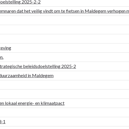
doelstelling 2025-2-2
mnaren dat het veilig vindt om te fietsen in Maldegem verhogen
geving
n.
 strategische beleidsdoelstelling 2025-2
n duurzaamheid in Maldegem
en lokaal energie- en klimaatpact
3-1