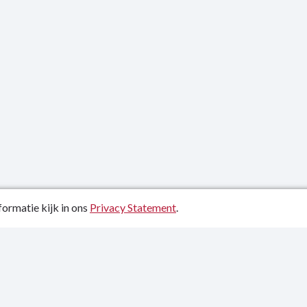
ormatie kijk in ons
Privacy Statement
.
atiedatum: 24-06-2024
ctgegevens
y Statement
p