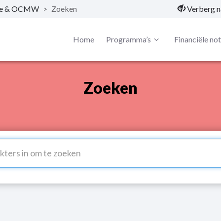
nte & OCMW
>
Zoeken
Verberg n
Home
Programma’s
Financiële no
Zoeken