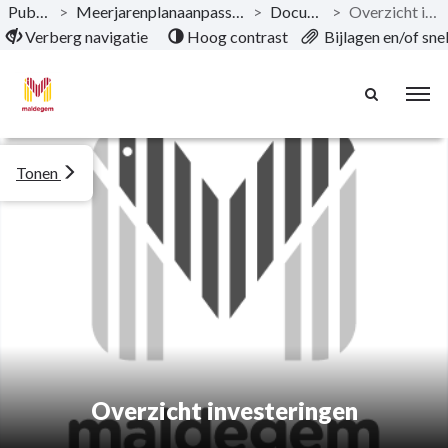
Publicaties
>
Meerjarenplanaanpassing 5 2020-2027 AGB
>
Documentatie
>
Overzicht investeringen
Naar hoofdinhoud
Verberg navigatie
Hoog contrast
Bijlagen en/of sn
Tonen
Overzicht investeringen