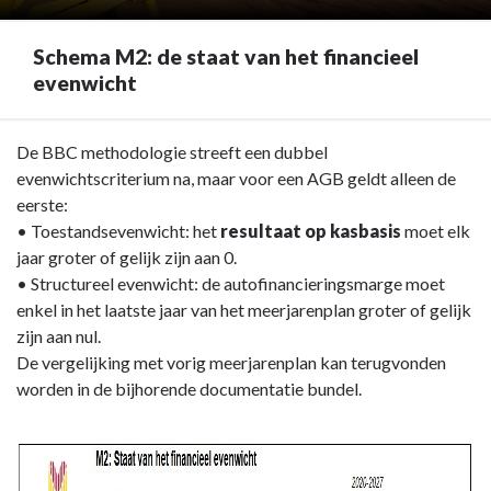
Schema M2: de staat van het financieel
evenwicht
Terug
De BBC methodologie streeft een
dubbel
naar
evenwichtscriterium na, maar voor een AGB geldt alleen de
navigatie
eerste:
-
• Toestandsevenwicht: het
resultaat op kasbasis
moet elk
Staat
jaar groter of gelijk zijn aan 0.
van
• Structureel evenwicht: de autofinancieringsmarge moet
het
enkel in het laatste jaar van het meerjarenplan groter of gelijk
financieel
zijn aan nul.
evenwicht
De vergelijking met vorig meerjarenplan kan terugvonden
(M2)
worden in de bijhorende documentatie bundel.
-
Schema
M2: