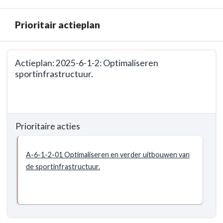
woont
stabiel
Prioritair actieplan
houden.
-
Prioritair
Terug
Actieplan: 2025-6-1-2: Optimaliseren
actieplan
naar
sportinfrastructuur.
navigatie
-
Terug
Beleidsdoelstelling:
naar
2025-
navigatie
Prioritaire acties
6-
-
1
Beleidsdoelstelling:
Het
2025-
A-6-1-2-01 Optimaliseren en verder uitbouwen van
percentage
6-
de sportinfrastructuur.
aantal
1
Maldegemnaren
Het
dat
percentage
graag
aantal
in