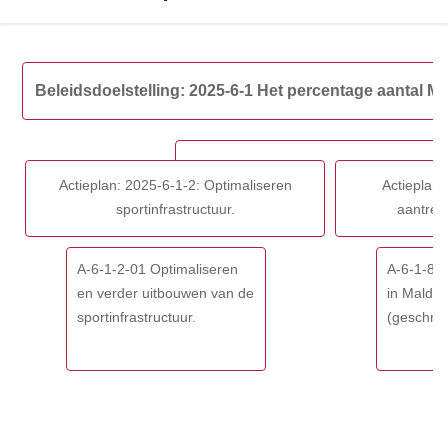
-
Totaal
van
Terug
beleidsdoelstelling
naar
Beleidsdoelstelling: 2025-6-1 Het percentage aantal 
2025-
navigatie
6-
-
1
Beleidsdoelstelling:
2025-
Actieplan: 2025-6-1-2: Optimaliseren
Actieplan
6-
sportinfrastructuur.
aantrek
1
Het
percentage
A-6-1-2-01 Optimaliseren
A-6-1-8-
aantal
en verder uitbouwen van de
in Malde
Maldegemnaren
sportinfrastructuur.
(geschrap
dat
graag
in
onze
gemeente