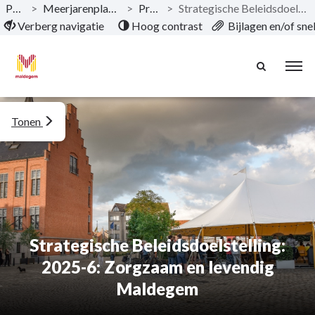
Publicaties
>
Meerjarenplanaanpassing 5 2020-2027 AGB
>
Programma’s
>
Strategische Beleidsdoelstelling: 2025-6: Zorgzaam en levendig Maldegem
Naar hoofdinhoud
Verberg navigatie
Hoog contrast
Bijlagen en/of sn
Tonen
Strategische Beleidsdoelstelling:
2025-6: Zorgzaam en levendig
Maldegem