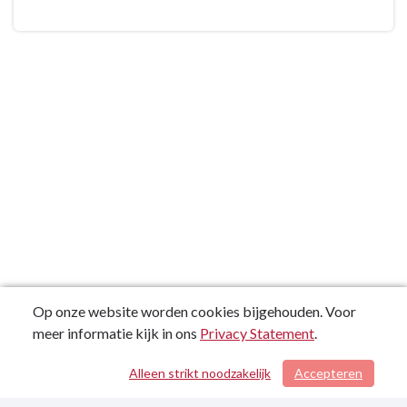
beleidsdoelstelling
6:
2025-
Zorgzaam
6-
en
1
levendig
Maldegem
-
Totaal
van
niet-
prioritaire
beleidsdoelstellingen
in
strategische
beleidsdoelstelling
Op onze website worden cookies bijgehouden. Voor
2025-
meer informatie kijk in ons
Privacy Statement
.
6
Alleen strikt noodzakelijk
Accepteren
/ 62