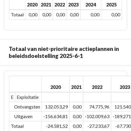
stabiel
2020
2021
2022
2023
2024
2025
navigatie
houden.
-
Totaal
0,00
0,00
0,00
0,00
0,00
0,00
-
Beleidsdoelstelling:
Prioritair
2025-
actieplan
6-
-
1
Actieplan:
Het
Totaal van niet-prioritaire actieplannen in
2025-
percentage
beleidsdoelstelling 2025-6-1
6-
aantal
1-
Maldegemnaren
9:
Terug
dat
Ontwikkeling
naar
graag
van
2020
2021
2022
2023
navigatie
in
een
-
E
Exploitatie
onze
moderne
Beleidsdoelstelling:
gemeente
ontmoetingsplaats
Ontvangsten
132.053,29
0,00
74.775,96
121.540
2025-
woont
in
6-
Uitgaven
-156.634,81
0,00
-102.009,63
-189.271
stabiel
elke
1
houden.
Totaal
-24.581,52
0,00
-27.233,67
-67.730
leefkern
Het