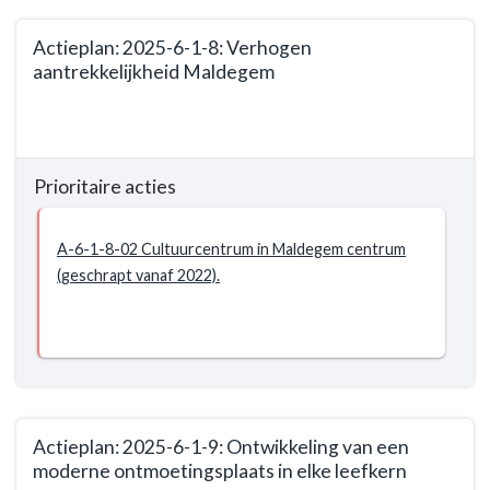
Maldegemnaren
onze
dat
Actieplan: 2025-6-1-8: Verhogen
gemeente
graag
aantrekkelijkheid Maldegem
woont
in
stabiel
onze
Terug
houden.
gemeente
naar
-
woont
navigatie
Prioritair
stabiel
Prioritaire acties
-
actieplan
houden.
Beleidsdoelstelling:
-
2025-
A-6-1-8-02 Cultuurcentrum in Maldegem centrum
Prioritair
6-
(geschrapt vanaf 2022).
actieplan
1
-
Het
Actieplan:
percentage
2025-
aantal
6-
Maldegemnaren
1-
dat
Actieplan: 2025-6-1-9: Ontwikkeling van een
2:
graag
moderne ontmoetingsplaats in elke leefkern
Optimaliseren
in