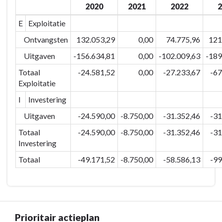
onze
2020
2021
2022
2
navigatie
gemeente
-
E
Exploitatie
woont
Beleidsdoelstelling:
Ontvangsten
132.053,29
0,00
74.775,96
121
stabiel
2025-
houden.
6-
Uitgaven
-156.634,81
0,00
-102.009,63
-189
-
1
Totaal
-24.581,52
0,00
-27.233,67
-67
Omschrijving
Het
Exploitatie
percentage
I
Investering
aantal
Maldegemnaren
Uitgaven
-24.590,00
-8.750,00
-31.352,46
-31
dat
Totaal
-24.590,00
-8.750,00
-31.352,46
-31
graag
Investering
in
Totaal
-49.171,52
-8.750,00
-58.586,13
-99
onze
gemeente
woont
stabiel
houden.
Prioritair actieplan