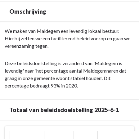
Omschrijving
Terug
We maken van Maldegem een levendig lokaal bestuur.
naar
Hierbij zetten we een faciliterend beleid voorop en gaan we
navigatie
vereenzaming tegen.
-
Beleidsdoelstelling:
Deze beleidsdoelstelling is veranderd van 'Maldegem is
2025-
levendig' naar 'het percentage aantal Maldegemnaren dat
6-
graag in onze gemeente woont stabiel houden'. Dit
1
percentage bedraagt 93% in 2020.
Het
percentage
aantal
Totaal van beleidsdoelstelling 2025-6-1
Maldegemnaren
dat
graag
Terug
in
naar