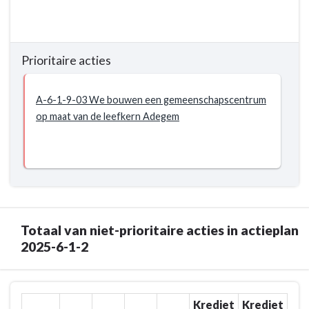
sportinfrastructuur.
onze
Terug
gemeente
naar
woont
navigatie
stabiel
Prioritaire acties
-
houden.
Beleidsdoelstelling:
-
2025-
A-6-1-9-03 We bouwen een gemeenschapscentrum
Prioritair
6-
op maat van de leefkern Adegem
actieplan
1
-
Het
Actieplan:
percentage
2025-
aantal
6-
Maldegemnaren
1-
dat
8:
graag
Totaal van niet-prioritaire acties in actieplan
Verhogen
in
2025-6-1-2
aantrekkelijkheid
onze
Maldegem
gemeente
Terug
woont
Krediet
Krediet
naar