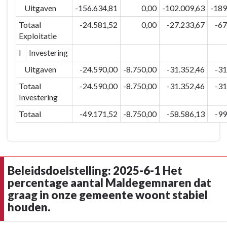
2025-
Uitgaven
-156.634,81
0,00
-102.009,63
-189
6:
Totaal
-24.581,52
0,00
-27.233,67
-67
Zorgzaam
Exploitatie
en
I
Investering
levendig
Maldegem
Uitgaven
-24.590,00
-8.750,00
-31.352,46
-31
-
Totaal
-24.590,00
-8.750,00
-31.352,46
-31
Totaal
Investering
van
Totaal
-49.171,52
-8.750,00
-58.586,13
-99
strategische
beleidsdoelstelling
2025-
6
Beleidsdoelstelling: 2025-6-1 Het
percentage aantal Maldegemnaren dat
graag in onze gemeente woont stabiel
houden.