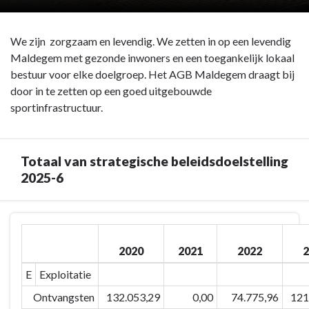
We zijn zorgzaam en levendig. We zetten in op een levendig
Maldegem met gezonde inwoners en een toegankelijk lokaal
bestuur voor elke doelgroep. Het AGB Maldegem draagt bij
door in te zetten op een goed uitgebouwde
sportinfrastructuur.
Totaal van strategische beleidsdoelstelling
2025-6
Terug
naar
2020
2021
2022
2
navigatie
-
E
Exploitatie
Strategische
Ontvangsten
132.053,29
0,00
74.775,96
121
Beleidsdoelstelling: