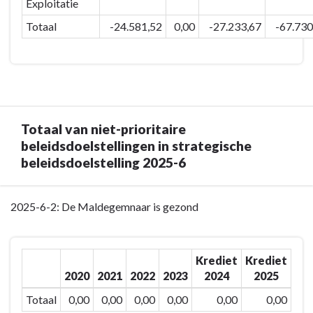
-
Exploitatie
percentage
Totaal
Totaal
-24.581,52
0,00
-27.233,67
-67.730
aantal
van
Maldegemnaren
niet-
dat
prioritaire
graag
acties
in
in
onze
actieplan
Totaal van niet-prioritaire
gemeente
2025-
beleidsdoelstellingen in strategische
woont
6-
beleidsdoelstelling 2025-6
stabiel
1-
houden.
2
-
Terug
2025-6-2: De Maldegemnaar is gezond
Totaal
naar
van
navigatie
niet-
-
Krediet
Krediet
prioritaire
Strategische
2020
2021
2022
2023
2024
2025
actieplannen
Beleidsdoelstelling:
Totaal
0,00
0,00
0,00
0,00
0,00
0,00
in
2025-