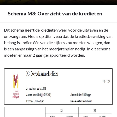
Schema M3: Overzicht van de kredieten
Terug
Dit schema geeft de kredieten weer voor de uitgaven en de
naar
ontvangsten. Het is op dit niveau dat de kredietbewaking van
navigatie
belang is. Indien één van die cijfers zou moeten wijzigen, dan
-
is een aanpassing van het meerjarenplan nodig. In dit schema
Overzicht
moeten er maar 2 jaar gerapporteerd worden.
van
de
kredieten
(M3)
-
Schema
M3:
Overzicht
van