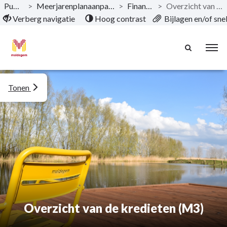
Publicaties
>
Meerjarenplanaanpassing 5 2020-2027 AGB
>
Financiële nota
>
Overzicht van de kredieten (M3)
Naar hoofdinhoud
Verberg navigatie
Hoog contrast
Bijlagen en/of sn
Tonen
Overzicht van de kredieten (M3)