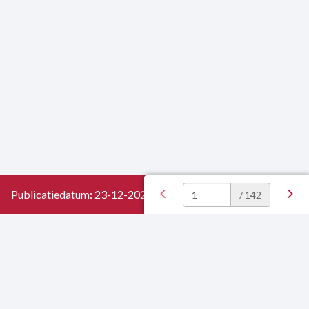
Publicatiedatum: 23-12-2025
/ 142
Contactgegevens
Privacy Statement
Sitemap