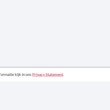
ormatie kijk in ons
Privacy Statement
.
atiedatum: 13-12-2021
ctgegevens
y Statement
p