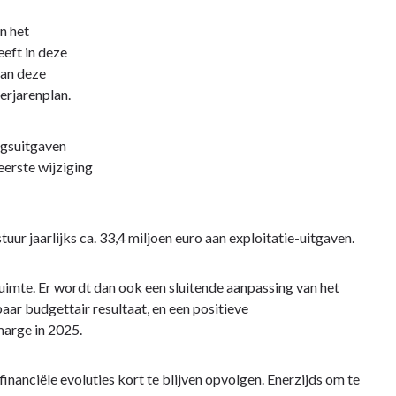
n het
eft in deze
van deze
erjarenplan.
ngsuitgaven
 eerste wijziging
uur jaarlijks ca. 33,4 miljoen euro aan exploitatie-uitgaven.
ruimte. Er wordt dan ook een sluitende aanpassing van het
ar budgettair resultaat, en een positieve
marge in 2025.
anciële evoluties kort te blijven opvolgen. Enerzijds om te