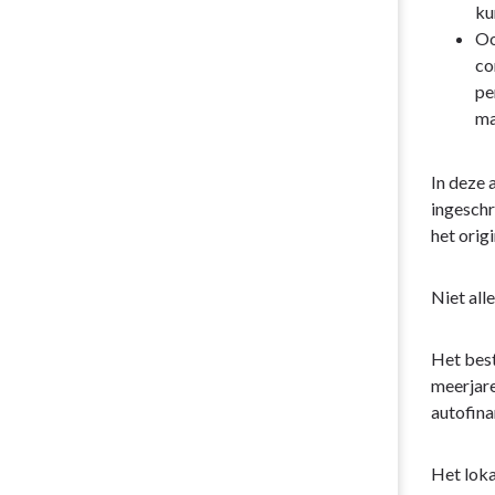
ku
Oo
co
pe
ma
In deze 
ingeschr
het orig
Niet all
Het best
meerjare
autofina
Het loka