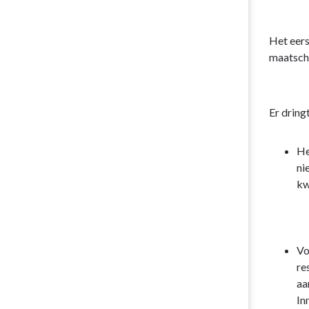
Het eers
maatsch
Er dring
He
ni
k
Vo
re
aa
In