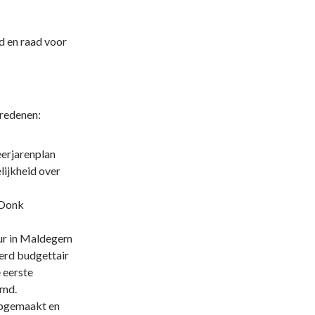
d en raad voor
 redenen:
meerjarenplan
lijkheid over
 Donk
uur in Maldegem
eerd budgettair
 eerste
amd.
opgemaakt en