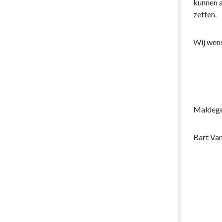
kunnen a
zetten.
Wij wens
Maldege
Bart Va