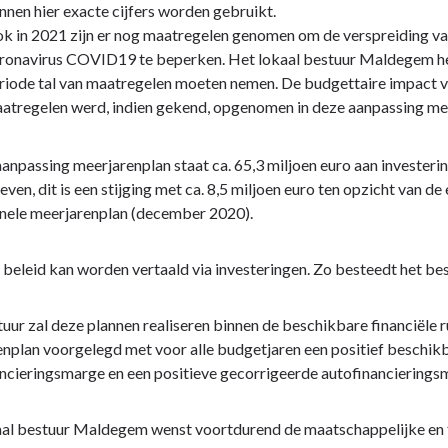
nnen hier exacte cijfers worden gebruikt.
k in 2021 zijn er nog maatregelen genomen om de verspreiding va
ronavirus COVID19 te beperken. Het lokaal bestuur Maldegem he
riode tal van maatregelen moeten nemen. De budgettaire impact 
atregelen werd, indien gekend, opgenomen in deze aanpassing me
aanpassing meerjarenplan staat ca. 65,3 miljoen euro aan investeri
even, dit is een stijging met ca. 8,5 miljoen euro ten opzicht van de
inele meerjarenplan (december 2020).
e beleid kan worden vertaald via investeringen. Zo besteedt het best
uur zal deze plannen realiseren binnen de beschikbare financiële 
nplan voorgelegd met voor alle budgetjaren een positief beschikba
ncieringsmarge en een positieve gecorrigeerde autofinancierings
al bestuur Maldegem wenst voortdurend de maatschappelijke en fin