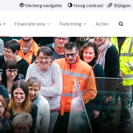
Verberg navigatie
Hoog contrast
Bijlagen
s
Financiële nota
Toelichting
Acties