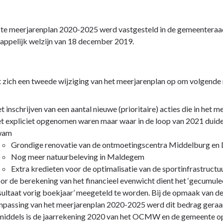
te meerjarenplan 2020-2025 werd vastgesteld in de gemeenteraa
appelijk welzijn van 18 december 2019.
t zich een tweede wijziging van het meerjarenplan op om volgende
t inschrijven van een aantal nieuwe (prioritaire) acties die in het 
et expliciet opgenomen waren maar waar in de loop van 2021 duide
wam
Grondige renovatie van de ontmoetingscentra Middelburg en
Nog meer natuurbeleving in Maldegem
Extra kredieten voor de optimalisatie van de sportinfrastruct
or de berekening van het financieel evenwicht dient het ‘gecumul
sultaat vorig boekjaar’ meegeteld te worden. Bij de opmaak van de
npassing van het meerjarenplan 2020-2025 werd dit bedrag gera
middels is de jaarrekening 2020 van het OCMW en de gemeente 