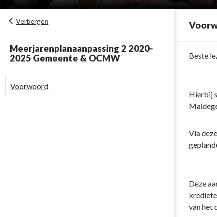
Verbergen
Voor
Meerjarenplanaanpassing 2 2020-
Terug
Beste le
2025 Gemeente & OCMW
naar
navigatie
Voorwoord
-
Hierbij 
Voorwoord
Maldege
-
Voorwoord
Via deze
geplande
Deze aan
krediet
van het 