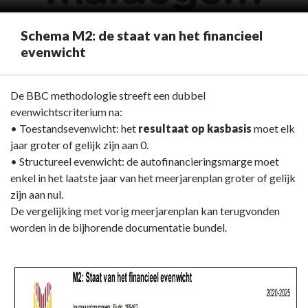
Schema M2: de staat van het financieel
evenwicht
Terug
De BBC methodologie streeft een dubbel
naar
evenwichtscriterium na:
navigatie
• Toestandsevenwicht: het
resultaat op kasbasis
moet elk
-
jaar groter of gelijk zijn aan 0.
Staat
• Structureel evenwicht: de autofinancieringsmarge moet
van
enkel in het laatste jaar van het meerjarenplan groter of gelijk
het
zijn aan nul.
financieel
De vergelijking met vorig meerjarenplan kan terugvonden
evenwicht
worden in de bijhorende documentatie bundel.
(M2)
-
Schema
M2: