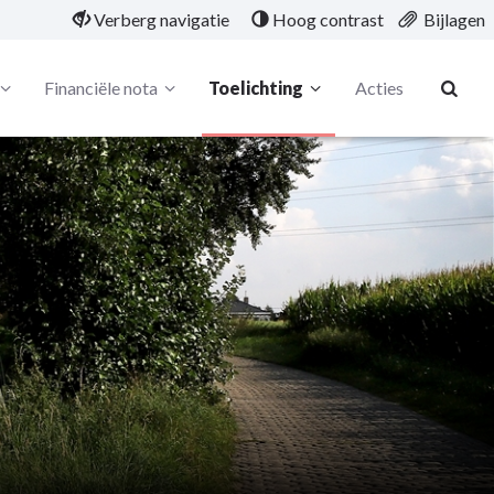
Verberg navigatie
Hoog contrast
Bijlagen
Financiële nota
Toelichting
Acties