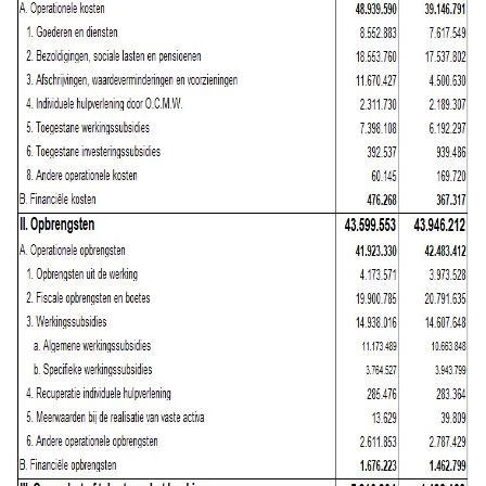
van
opbrengsten
en
kosten