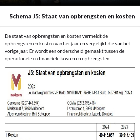
Schema J5: Staat van opbrengsten en kosten
Terug
De staat van opbrengsten en kosten vermeldt de
naar
opbrengsten en kosten van het jaar en vergelijkt die van het
navigatie
vorige jaar. Er wordt een onderscheid gemaakt tussen de
-
operationele en financiële kosten en opbrengsten.
Staat
van
opbrengsten
en
kosten
(J5)
-
Schema
J5:
Staat