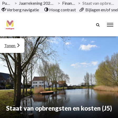
Publicaties
>
Jaarrekening 2024 Gemeente & OCMW
>
Financiële nota
>
Staat van opbrengsten en kosten (J5)
Naar hoofdinhoud
Verberg navigatie
Hoog contrast
Bijlagen en/of sn
Tonen
Staat van opbrengsten en kosten (J5)