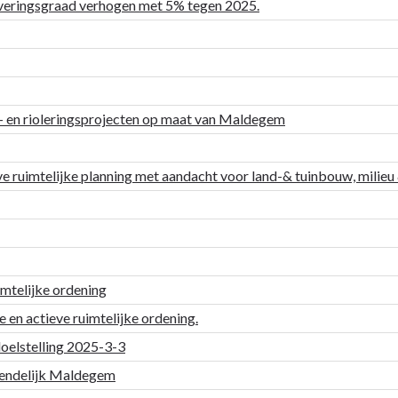
uiveringsgraad verhogen met 5% tegen 2025.
r- en rioleringsprojecten op maat van Maldegem
e ruimtelijke planning met aandacht voor land-& tuinbouw, milie
mtelijke ordening
n actieve ruimtelijke ordening.
doelstelling 2025-3-3
riendelijk Maldegem