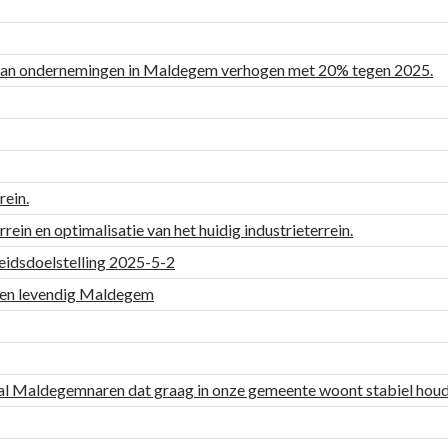
o van ondernemingen in Maldegem verhogen met 20% tegen 2025.
rein.
ein en optimalisatie van het huidig industrieterrein.
leidsdoelstelling 2025-5-2
m en levendig Maldegem
al Maldegemnaren dat graag in onze gemeente woont stabiel houd