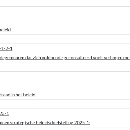
eleid
5-1-2-1
ldegemnaren dat zich voldoende geconsulteerd voelt verhogen m
draad in het beleid
025-1
innen strategische beleidsdoelstelling 2025-1: