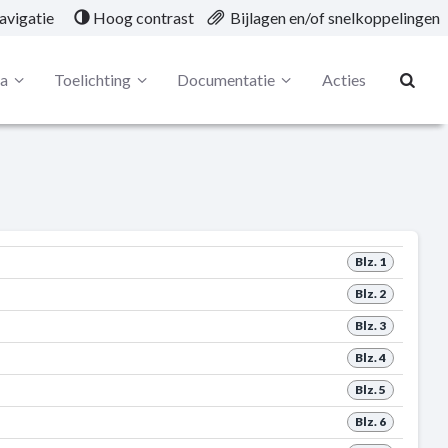
avigatie
Hoog contrast
Bijlagen en/of snelkoppelingen
ta
Toelichting
Documentatie
Acties
Blz. 1
Blz. 2
Blz. 3
Blz. 4
Blz. 5
Blz. 6