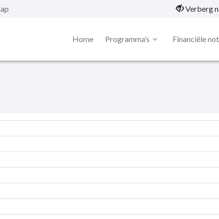
map
Verberg n
Home
Programma’s
Financiële no