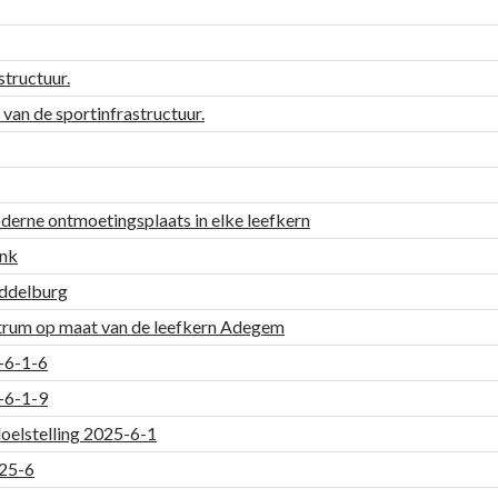
tructuur.
an de sportinfrastructuur.
derne ontmoetingsplaats in elke leefkern
onk
ddelburg
um op maat van de leefkern Adegem
5-6-1-6
5-6-1-9
doelstelling 2025-6-1
025-6