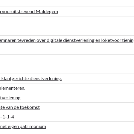
 en vooruitstrevend Maldegem
mnaren tevreden over digitale dienstverlening en loketvoorzieni
 klantgerichte dienstverlening.
plementeren.
stverlening
nte van de toekomst
25-1-1-4
met eigen patrimonium