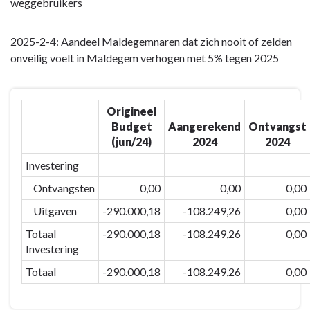
navigatie
weggebruikers
-
Strategische
2025-2-4: Aandeel Maldegemnaren dat zich nooit of zelden
Beleidsdoelstelling:
onveilig voelt in Maldegem verhogen met 5% tegen 2025
2025-
2:
Bereikbaar
Origineel
en
Budget
Aangerekend
Ontvangst
veilig
(jun/24)
2024
2024
Maldegem
Investering
-
Totaal
Ontvangsten
0,00
0,00
0,00
van
Uitgaven
-290.000,18
-108.249,26
0,00
niet-
Totaal
-290.000,18
-108.249,26
0,00
prioritaire
Investering
beleidsdoelstellingen
in
Totaal
-290.000,18
-108.249,26
0,00
strategische
beleidsdoelstelling