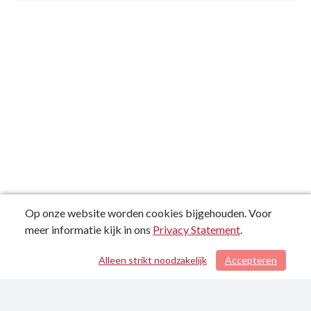
2025-
2
Op onze website worden cookies bijgehouden. Voor
meer informatie kijk in ons
Privacy Statement
.
Alleen strikt noodzakelijk
Accepteren
/ 190