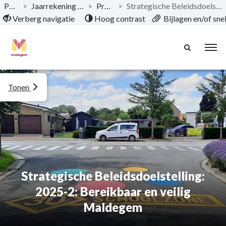
Publicaties
>
Jaarrekening 2024 Gemeente & OCMW
>
Programma’s
>
Strategische Beleidsdoelstelling: 2025-2: Bereikbaar en veilig Maldegem
Naar hoofdinhoud
Verberg navigatie
Hoog contrast
Bijlagen en/of sn
Tonen
Strategische Beleidsdoelstelling:
2025-2: Bereikbaar en veilig
Maldegem