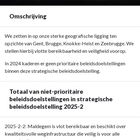
Omschrijving
Terug
We zetten in op onze sterke geografische ligging ten
naar
opzichte van Gent, Brugge, Knokke-Heist en Zeebrugge. We
navigatie
stellen hierbij vlotte bereikbaarheid en veiligheid voorop.
-
In 2024 kaderen er geen prioritaire beleidsdoelstellingen
Strategische
binnen deze strategische beleidsdoelstelling.
Beleidsdoelstelling:
2025-
2:
Totaal van niet-prioritaire
Bereikbaar
beleidsdoelstellingen in strategische
en
beleidsdoelstelling 2025-2
veilig
Maldegem
-
Terug
2025-2-2: Maldegem is vlot bereikbaar en beschikt over
Omschrijving
naar
kwaliteitsvolle weginfrastructuur die veilig is voor alle