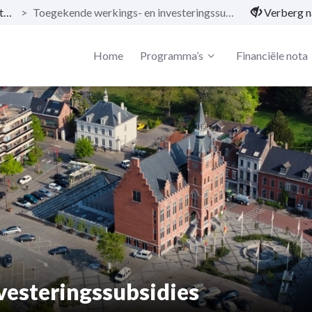
Documentatie
>
Toegekende werkings- en investeringssubsidies
Verberg n
Home
Programma’s
Financiële nota
vesteringssubsidies