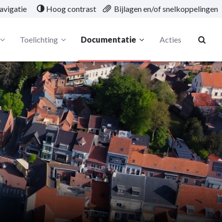
avigatie
Hoog contrast
Bijlagen en/of snelkoppelingen
Toelichting
Documentatie
Acties