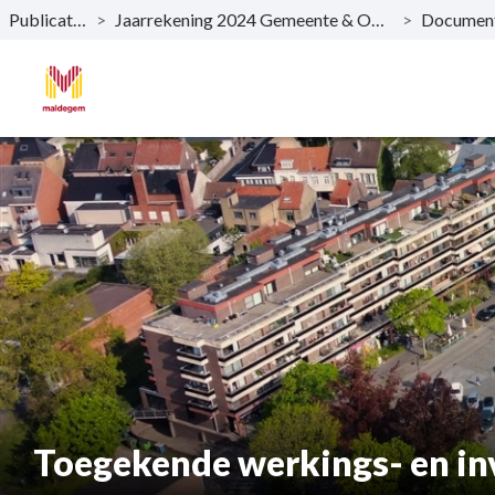
Publicaties
>
Jaarrekening 2024 Gemeente & OCMW
>
Naar hoofdinhoud
Toegekende werkings- en in