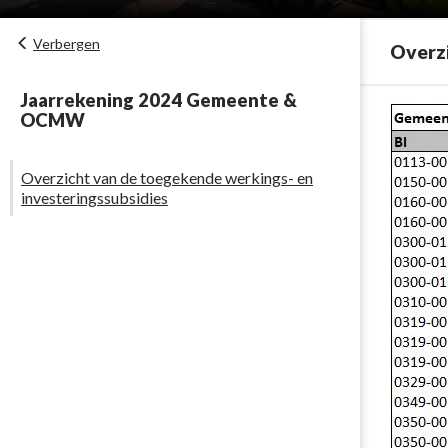
Verbergen
Overzi
Jaarrekening 2024 Gemeente &
Terug
OCMW
naar
navigatie
Overzicht van de toegekende werkings- en
-
investeringssubsidies
Toegekende
werkings-
en
investerings
-
Overzicht
van
de
toegekende
werkings-