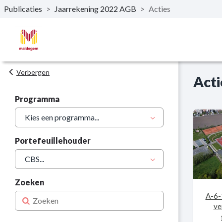
Publicaties
>
Jaarrekening 2022 AGB
>
Acties
Naar hoofdinhoud
Verbergen
Acti
Programma
Portefeuillehouder
Zoeken
A-6-
ve