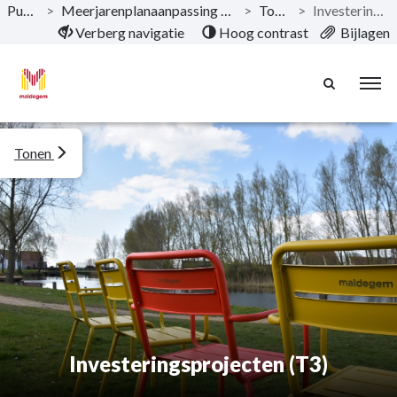
Publicaties
>
Meerjarenplanaanpassing 4 2020-2025 Gemeente & OCMW
>
Toelichting
>
Investeringsprojecten (T3)
Naar hoofdinhoud
Verberg navigatie
Hoog contrast
Bijlagen
Tonen
Investeringsprojecten (T3)