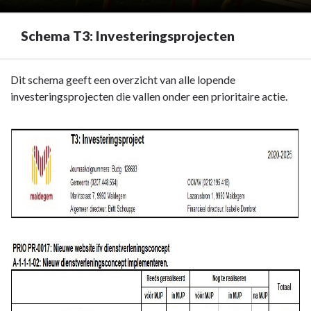
Schema T3: Investeringsprojecten
Terug
Dit schema geeft een overzicht van alle lopende
naar
investeringsprojecten die vallen onder een prioritaire actie.
navigatie
-
Investeringsprojecten
(T3)
-
Schema
T3:
Investeringsprojecten