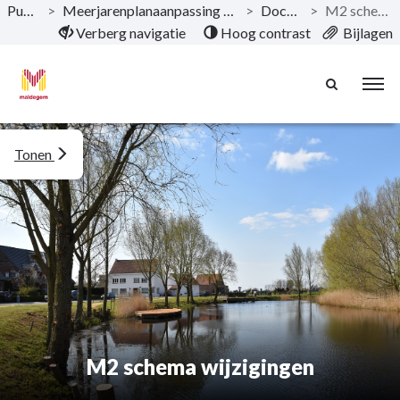
Publicaties
>
Meerjarenplanaanpassing 4 2020-2025 Gemeente & OCMW
>
Documentatie
>
M2 schema wijzigingen
Naar hoofdinhoud
Verberg navigatie
Hoog contrast
Bijlagen
Tonen
M2 schema wijzigingen