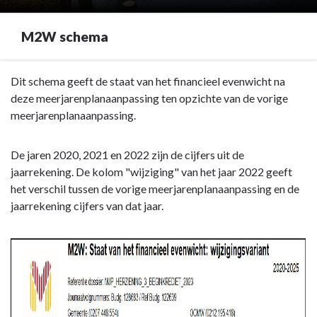
M2W schema
Terug
Dit schema geeft de staat van het financieel evenwicht na
naar
deze meerjarenplanaanpassing ten opzichte van de vorige
navigatie
meerjarenplanaanpassing.
-
M2
De jaren 2020, 2021 en 2022 zijn de cijfers uit de
schema
jaarrekening. De kolom "wijziging" van het jaar 2022 geeft
wijzigingen
het verschil tussen de vorige meerjarenplanaanpassing en de
-
jaarrekening cijfers van dat jaar.
M2W
schema