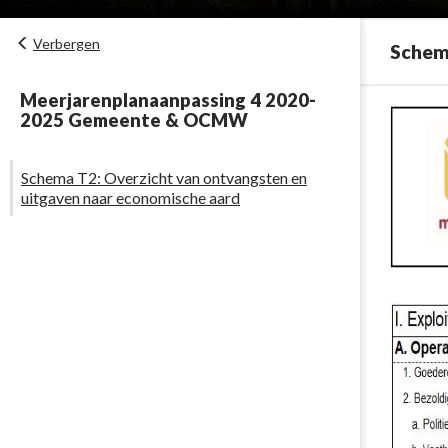
Verbergen
Schem
Meerjarenplanaanpassing 4 2020-
Terug
2025 Gemeente & OCMW
naar
navigatie
Schema T2: Overzicht van ontvangsten en
-
uitgaven naar economische aard
Overzicht
van
ontvangen
en
uitgaven
naar
economisch
aard
(T2)
-