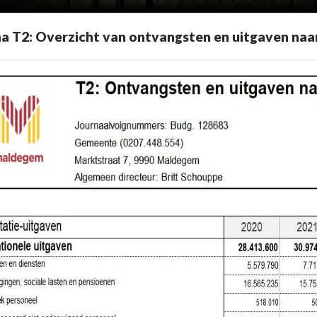
a T2: Overzicht van ontvangsten en uitgaven naa
e