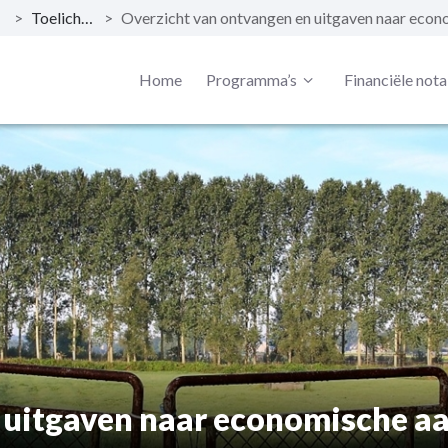
>
Toelichting
>
Home
Programma’s
Financiële nota
 uitgaven naar economische aa