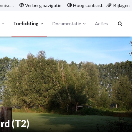
Overzicht van ontvangen en uitgaven naar economische aard (T2)
Verberg navigatie
Hoog contrast
Bijlagen
Toelichting
Documentatie
Acties
rd (T2)