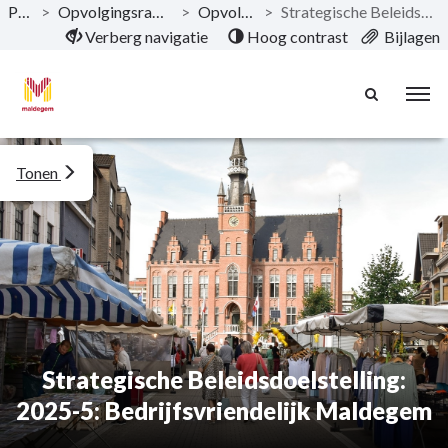
Publicaties
>
Opvolgingsrapportering 2022 Gemeente & OCMW
>
Opvolgrapportering 2022
>
Strategische Beleidsdoelstelling: 2025-5: Bedrijfsvriendelijk Maldegem
Naar hoofdinhoud
Verberg navigatie
Hoog contrast
Bijlagen
Tonen
Strategische Beleidsdoelstelling:
2025-5: Bedrijfsvriendelijk Maldegem