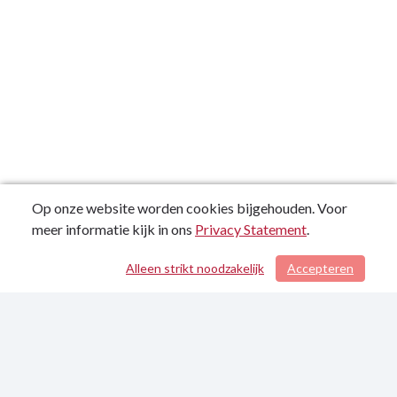
tegen
verhogen
2025.
met
-
20%
Actieplannen
tegen
2025.
-
Actieplannen
-
Actieplan:
2025-
Op onze website worden cookies bijgehouden. Voor
5-
meer informatie kijk in ons
Privacy Statement
.
2-
2:
Alleen strikt noodzakelijk
Accepteren
/ 108
Ontwikkelen
industrieterrein.