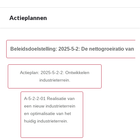
5-
2:
De
Actieplannen
nettogroeiratio
van
Terug
ondernemingen
naar
in
Beleidsdoelstelling: 2025-5-2: De nettogroeiratio va
navigatie
Maldegem
-
verhogen
Beleidsdoelstelling:
met
Actieplan: 2025-5-2-2: Ontwikkelen
2025-
20%
industrieterrein.
5-
tegen
2:
2025.
De
-
A-5-2-2-01 Realisatie van
nettogroeiratio
Omschrijving
een nieuw industrieterrein
van
en optimalisatie van het
ondernemingen
huidig industrieterrein.
in
Maldegem