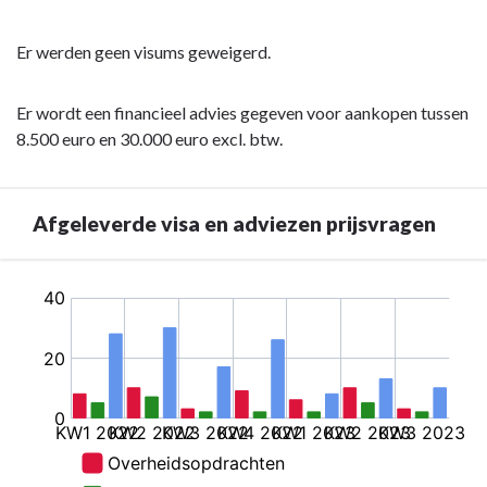
Er werden geen visums geweigerd.
Er wordt een financieel advies gegeven voor aankopen tussen
8.500 euro en 30.000 euro excl. btw.
Afgeleverde visa en adviezen prijsvragen
Terug
naar
navigatie
-
Rapportering
financieel
directeur
-