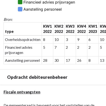
Afgeleverde
visa
en
Bron:
adviezen
prijsvragen
KW1
KW2
KW3
KW4
KW1
KW
type
2022
2022
2022
2022
2023
20
Overheidsopdrachten
8
10
3
9
6
10
Financieel advies
5
7
2
2
2
5
prijsvragen
Aanstelling personeel
28
30
17
26
8
13
Opdracht debiteurenbeheer
Terug
Fiscale ontvangsten
naar
navigatie
De gemeenteraad is bevoegd voor het vaststellen van de