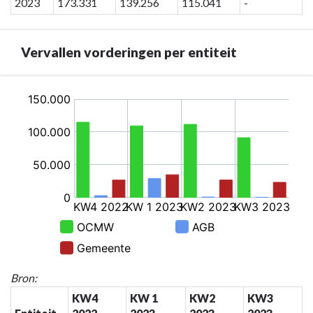
2023
173.331
139.256
115.041
-
Vervallen vorderingen per entiteit
Terug
naar
navigatie
-
Rapportering
financieel
directeur
-
Vervallen
vorderingen
per
Bron:
entiteit
KW4
KW 1
KW2
KW3