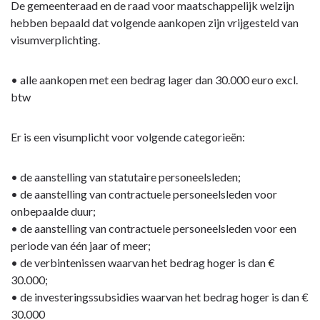
Terug
De gemeenteraad en de raad voor maatschappelijk welzijn
naar
hebben bepaald dat volgende aankopen zijn vrijgesteld van
navigatie
visumverplichting.
-
Rapportering
• alle aankopen met een bedrag lager dan 30.000 euro excl.
financieel
btw
directeur
-
Er is een visumplicht voor volgende categorieën:
Opdracht
verlenen
VISUM
• de aanstelling van statutaire personeelsleden;
• de aanstelling van contractuele personeelsleden voor
onbepaalde duur;
• de aanstelling van contractuele personeelsleden voor een
periode van één jaar of meer;
• de verbintenissen waarvan het bedrag hoger is dan €
30.000;
• de investeringssubsidies waarvan het bedrag hoger is dan €
30.000