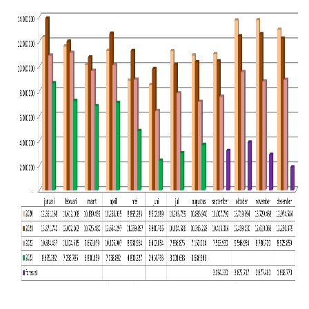
en
liquiditeitsprognoses