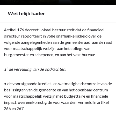
Wettelijk kader
Terug
Artikel 176 decreet Lokaal bestuur stelt dat de financieel
naar
directeur rapporteert in volle onafhankelijkheid over de
navigatie
volgende aangelegenheden aan de gemeenteraad, aan de raad
-
voor maatschappelijk welzijn, aan het college van
Rapportering
burgemeester en schepenen, en aan het vast bureau:
financieel
directeur
1° de vervulling van de opdrachten,
-
Wettelijk
• de voorafgaande krediet- en wetmatigheidscontrole van de
kader
beslissingen van de gemeente en van het openbaar centrum
voor maatschappelijk welzijn met budgettaire en financiële
impact, overeenkomstig de voorwaarden, vermeld in artikel
266 en 267;