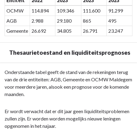
Entiteit
2022
2023
2023
2023
OCMW
114.894
109.346
111.600
91.299
AGB
2.988
29.180
865
495
Gemeente
26.692
34.805
26.791
23.247
Thesaurietoestand en liquiditeitsprognoses
Terug
Onderstaande tabel geeft de stand van de rekeningen terug
naar
van de drie entiteiten: AGB, Gemeente en OCMW Maldegem
navigatie
voor meerdere jaren, alsook een prognose voor de komende
-
maanden.
Rapportering
financieel
Er wordt verwacht dat er dit jaar geen liquiditeitsproblemen
directeur
zullen zijn. Er worden worden mogelijks nieuwe leningen
-
opgenomen in het najaar.
Thesaurietoestand