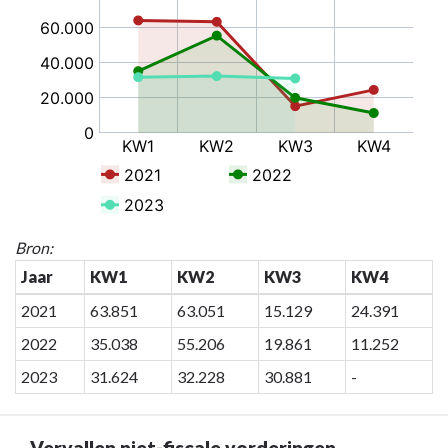
naar
navigatie
-
Rapportering
financieel
directeur
-
Vervallen
fiscale
vorderingen
Bron:
Jaar
KW1
KW2
KW3
KW4
2021
63.851
63.051
15.129
24.391
2022
35.038
55.206
19.861
11.252
2023
31.624
32.228
30.881
-
Vervallen niet-fiscale vorderingen