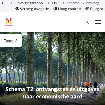
Publicaties
>
Opvolgingsrapportering 2023 Gemeente & OCMW
>
Financiële nota
>
Schema T2: ontvangsten en uitgaven naar economische aard
Naar hoofdinhoud
Verberg navigatie
Hoog contrast
Bijlagen
Tonen
Schema T2: ontvangsten en uitgaven
naar economische aard