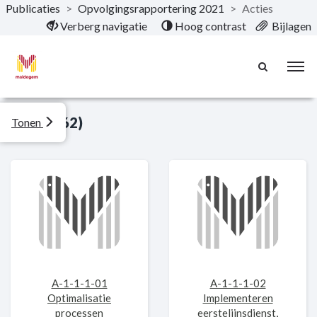
Publicaties
>
Opvolgingsrapportering 2021
>
Acties
Naar hoofdinhoud
Verberg navigatie
Hoog contrast
Bijlagen
Acties (62)
Tonen
A-1-1-1-01
A-1-1-1-02
Optimalisatie
Implementeren
processen
eerstelijnsdienst,