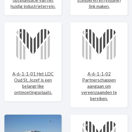
optimalisatie van het
stimuleren en (visuele)
huidig industrieterrein.
link maken.
A-6-1-1-01 Het LDC
A-6-1-1-02
Oud St. Jozef is een
Partnerschappen
belangrijke
aangaan om
ontmoetingsplaats.
vereenzaamden te
bereiken.