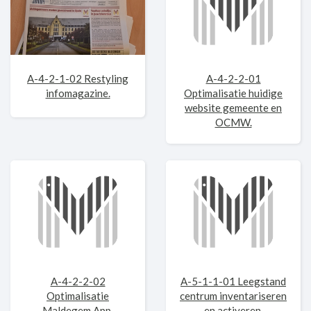
A-4-2-1-02 Restyling
A-4-2-2-01
infomagazine.
Optimalisatie huidige
website gemeente en
OCMW.
A-4-2-2-02
A-5-1-1-01 Leegstand
Optimalisatie
centrum inventariseren
Maldegem App.
en activeren.